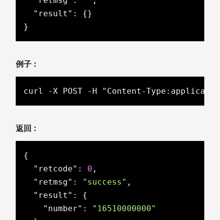
"retmsg"
: 
""
,

"result"
: {}

}
例子：
curl -X POST -H "Content-Type:applicati
返回：
{

"retcode"
: 
0
,

"retmsg"
: 
"success"
,

"result"
: {

"number"
: 
"16510000000"