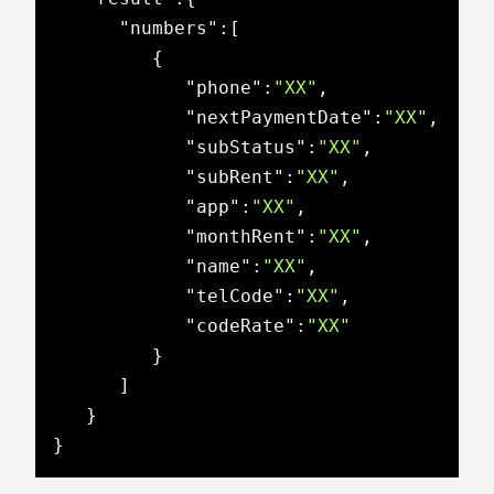
"numbers"
:[

         {

"phone"
:
"XX"
,

"nextPaymentDate"
:
"XX"
,

"subStatus"
:
"XX"
,

"subRent"
:
"XX"
,

"app"
:
"XX"
,

"monthRent"
:
"XX"
,

"name"
:
"XX"
,

"telCode"
:
"XX"
,

"codeRate"
:
"XX"
         }

      ]

   }

}