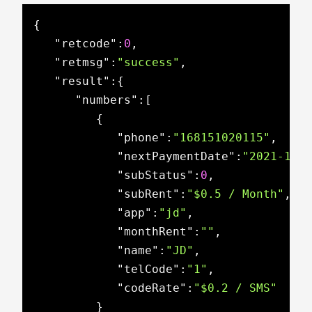
{

"retcode"
:
0
,

"retmsg"
:
"success"
,

"result"
:{

"numbers"
:[

         {

"phone"
:
"168151020115"
,

"nextPaymentDate"
:
"2021-11-
"subStatus"
:
0
,

"subRent"
:
"$0.5 / Month"
,

"app"
:
"jd"
,

"monthRent"
:
""
,

"name"
:
"JD"
,

"telCode"
:
"1"
,

"codeRate"
:
"$0.2 / SMS"
         }
