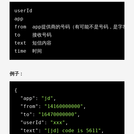
userId

app

from  app提供商的号码（有可能不是号码，是字符串）
to    接收号码

text  短信内容

time  时间
例子：
{

"app"
: 
"jd"
,

"from"
: 
"14160000000"
,

"to"
: 
"16470000000"
,

"userId"
: 
"xxx"
,

"text"
: 
"[jd] code is 5611"
,
