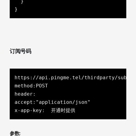
  }

}
订阅号码
https://api.pingme.tel/thirdparty/subNum
method:POST

header:

accept:"application/json"

x-app-key:  开通时提供
参数: