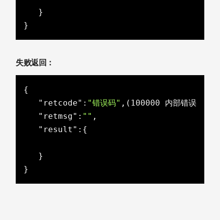
   }

}
失败返回：
{

"retcode"
:
"错误码"
,(100000 内部错误 ，1
"retmsg"
:
""
,

"result"
:{

   }

}