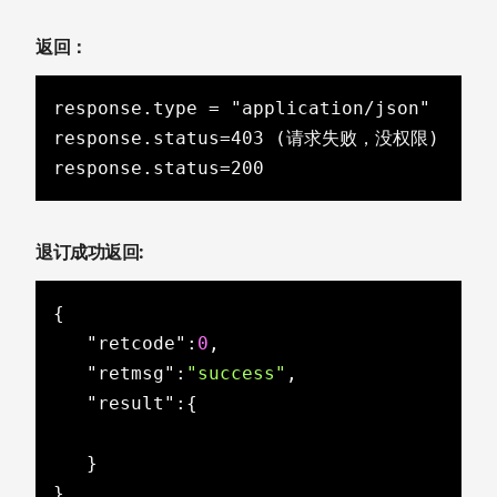
返回：
response.type = "application/json"

response.status=403 (请求失败，没权限)

response.status=200
退订成功返回:
{

"retcode"
:
0
,

"retmsg"
:
"success"
,

"result"
:{

   }

}