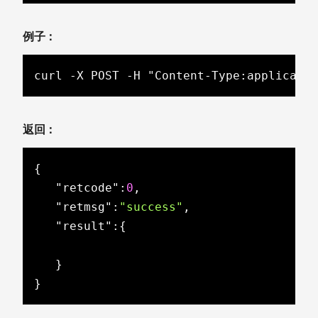
例子：
curl -X POST -H "Content-Type:applicati
返回：
{

"retcode"
:
0
,

"retmsg"
:
"success"
,

"result"
:{

   }

}