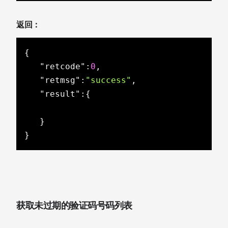
返回：
{

"retcode"
:
0
,

"retmsg"
:
"success"
,

"result"
:{

   }

}
获取未过期的验证码号码列表